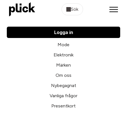
Sök
Logga in
Mode
Elektronik
Märken
Om oss
Nybegagnat
Vanliga frågor
Presentkort