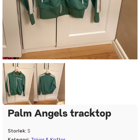
Palm Angels tracktop
Storlek:
S
Kategori:
Tröjor & Koftor