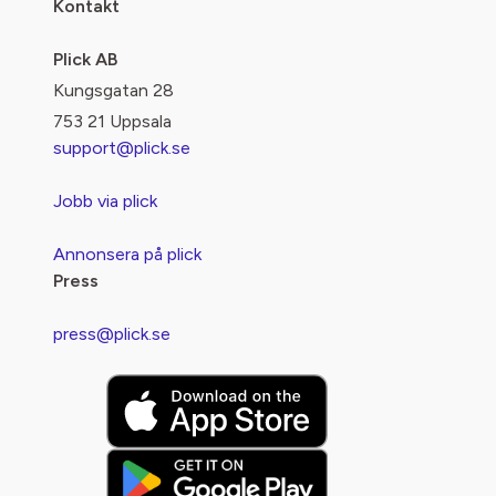
Kontakt
Plick AB
Kungsgatan 28
753 21 Uppsala
support@plick.se
Jobb via plick
Annonsera på plick
Press
press@plick.se