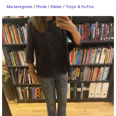
Alla kategorier
/
Mode
/
Kläder
/
Tröjor & Koftor