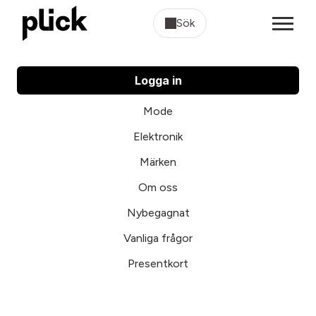
Sök
Logga in
Mode
Elektronik
Märken
Om oss
Nybegagnat
Vanliga frågor
Presentkort