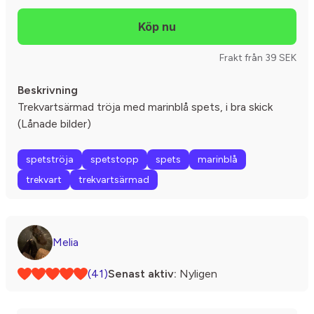
Frakt från 39 SEK
Beskrivning
Trekvartsärmad tröja med marinblå spets, i bra skick
(Lånade bilder)
spetströja
spetstopp
spets
marinblå
trekvart
trekvartsärmad
Melia
(41)
Senast aktiv:
Nyligen