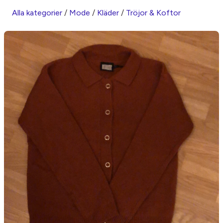
Alla kategorier
/
Mode
/
Kläder
/
Tröjor & Koftor