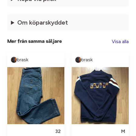
Om köparskyddet
Visa alla
Mer från samma säljare
brask
brask
32
M