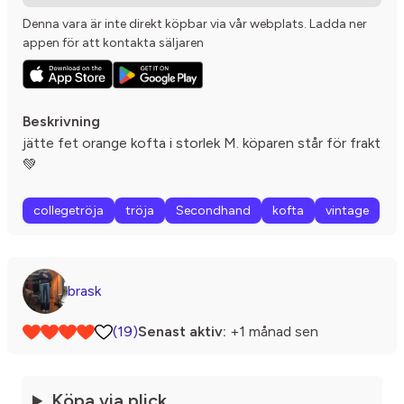
Denna vara är inte direkt köpbar via vår webplats. Ladda ner
appen för att kontakta säljaren
Beskrivning
jätte fet orange kofta i storlek M. köparen står för frakt
💚
collegetröja
tröja
Secondhand
kofta
vintage
brask
(19)
Senast aktiv:
+1 månad sen
Köpa via plick