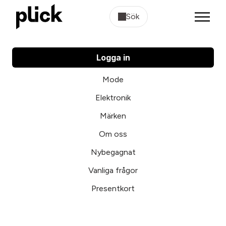
Sök
Logga in
Mode
Elektronik
Märken
Om oss
Nybegagnat
Vanliga frågor
Presentkort