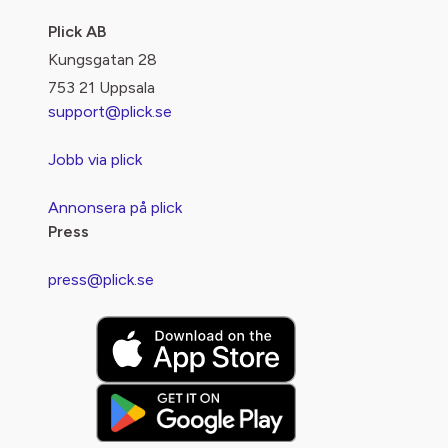
Plick AB
Kungsgatan 28
753 21 Uppsala
support@plick.se
Jobb via plick
Annonsera på plick
Press
press@plick.se