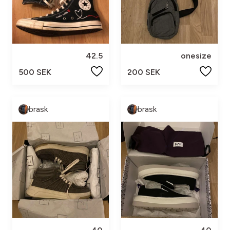
42.5
onesize
500 SEK
200 SEK
brask
brask