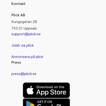
Kontakt
Plick AB
Kungsgatan 28
753 21 Uppsala
support@plick.se
Jobb via plick
Annonsera på plick
Press
press@plick.se