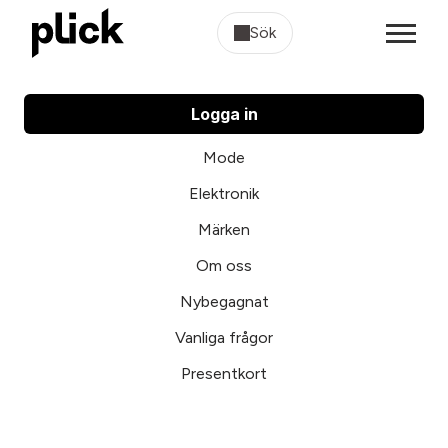
Sök
Logga in
Mode
Elektronik
Märken
Om oss
Nybegagnat
Vanliga frågor
Presentkort