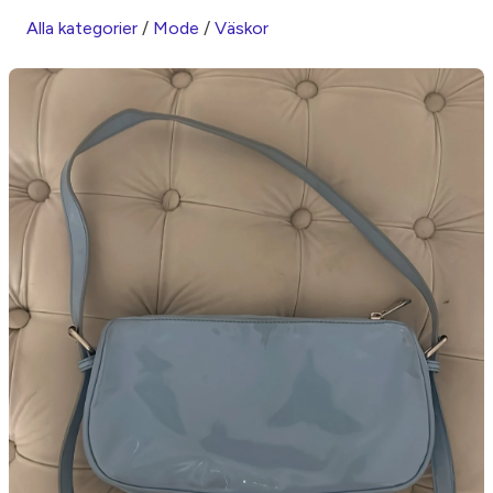
Alla kategorier
/
Mode
/
Väskor