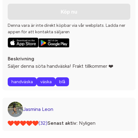
Köp nu
Denna vara är inte direkt köpbar via vår webplats. Ladda ner
appen för att kontakta säljaren
Beskrivning
Säljer denna söta handväska! Frakt tillkommer ❤️
handväska
väska
blå
Jasmina Leon
(32)
Senast aktiv:
Nyligen