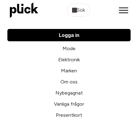
Sök
Logga in
Mode
Elektronik
Märken
Om oss
Nybegagnat
Vanliga frågor
Presentkort