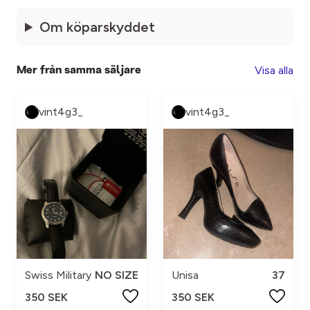
Om köparskyddet
Visa alla
Mer från samma säljare
vint4g3_
vint4g3_
Swiss Military
NO SIZE
Unisa
37
350 SEK
350 SEK