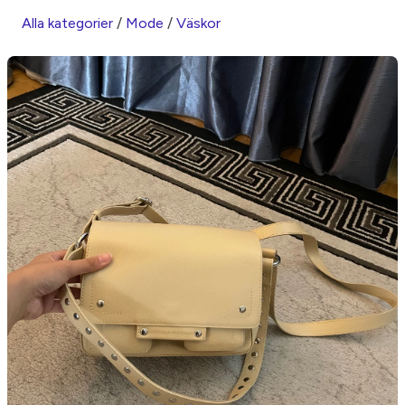
Alla kategorier
/
Mode
/
Väskor