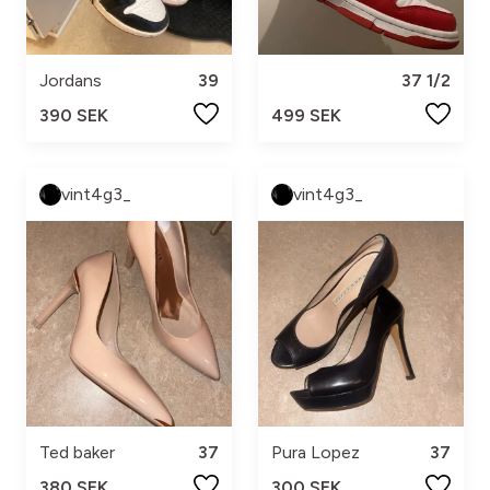
Jordans
39
37 1/2
390 SEK
499 SEK
vint4g3_
vint4g3_
Ted baker
37
Pura Lopez
37
380 SEK
300 SEK