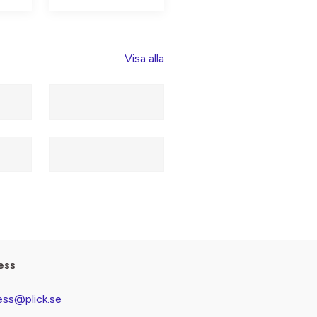
Visa alla
ess
ess@plick.se