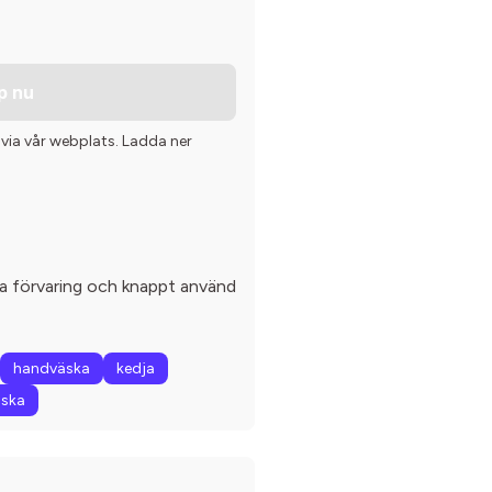
p nu
 via vår webplats. Ladda ner
ra förvaring och knappt använd
handväska
kedja
äska