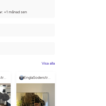
v:
+1 månad sen
Visa alla
EnglaSoderstrom
EnglaSoderstrom