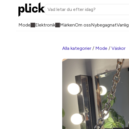
Mode
Elektronik
Märken
Om oss
Nybegagnat
Vanlig
Alla kategorier
/
Mode
/
Väskor