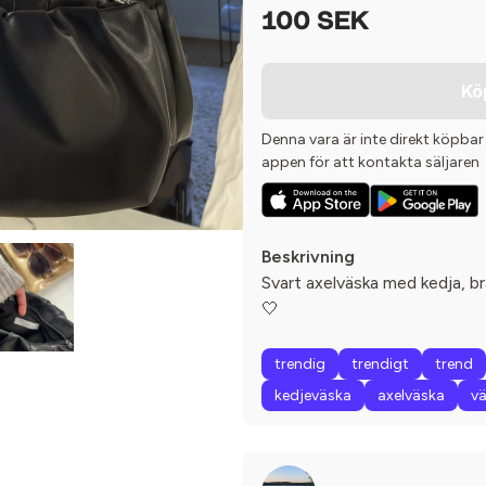
100 SEK
Kö
Denna vara är inte direkt köpbar
appen för att kontakta säljaren
Beskrivning
Svart axelväska med kedja, b
🤍
trendig
trendigt
trend
kedjeväska
axelväska
v