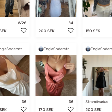
W26
34
 SEK
200 SEK
150 SEK
EnglaSoderstrom
EnglaSoderstrom
36
36
Strandivarius
 SEK
170 SEK
200 SEK