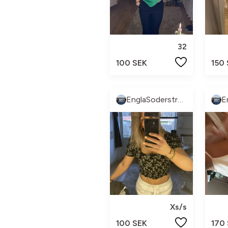
32
100 SEK
150
EnglaSoderstrom
Xs/s
100 SEK
170