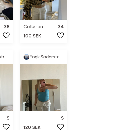
38
Collusion
34
100 SEK
EnglaSoderstrom
EnglaSoderstrom
S
S
120 SEK