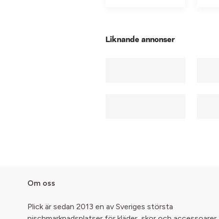
Liknande annonser
Om oss
Plick är sedan 2013 en av Sveriges största
nischmarknadsplatser för kläder, skor och accessoarer.