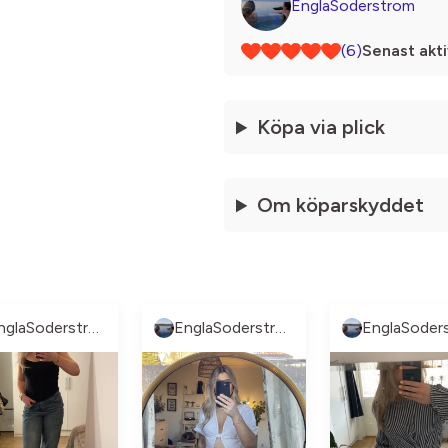
EnglaSoderstrom
(6)
Senast akti
Köpa via plick
Om köparskyddet
EnglaSoderstrom
EnglaSoderstrom