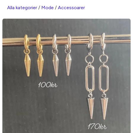
Alla kategorier
/
Mode
/
Accessoarer