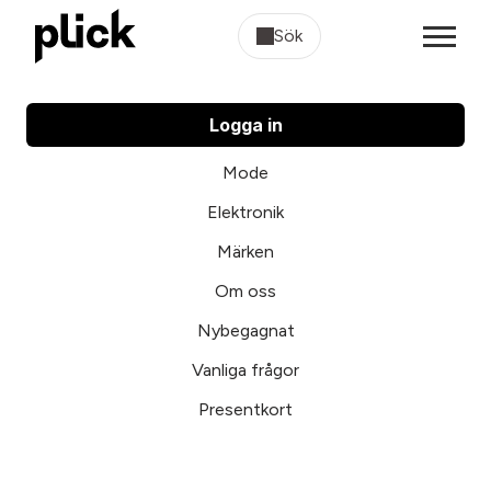
Sök
Logga in
Mode
Elektronik
Märken
Om oss
Nybegagnat
Vanliga frågor
Presentkort