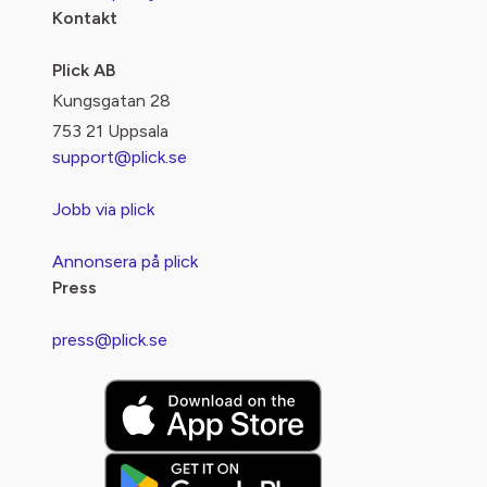
Kontakt
Plick AB
Kungsgatan 28
753 21 Uppsala
support@plick.se
Jobb via plick
Annonsera på plick
Press
press@plick.se