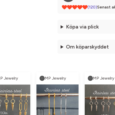
(120)
Senast ak
Köpa via plick
Om köparskyddet
P Jewelry
MP Jewelry
MP Jewelry