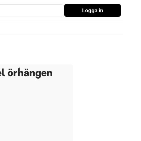
Logga in
el örhängen