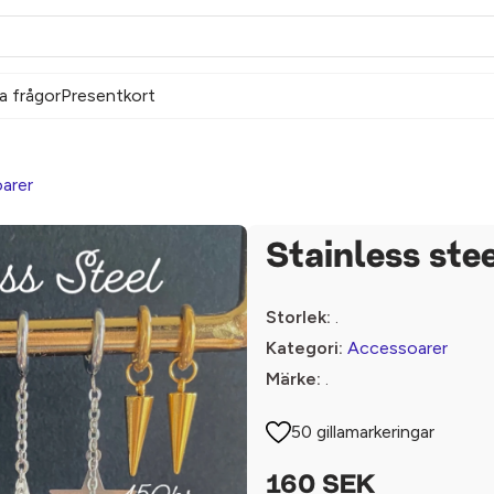
a frågor
Presentkort
arer
Stainless ste
Storlek:
.
Kategori:
Accessoarer
Märke:
.
50 gillamarkeringar
160 SEK