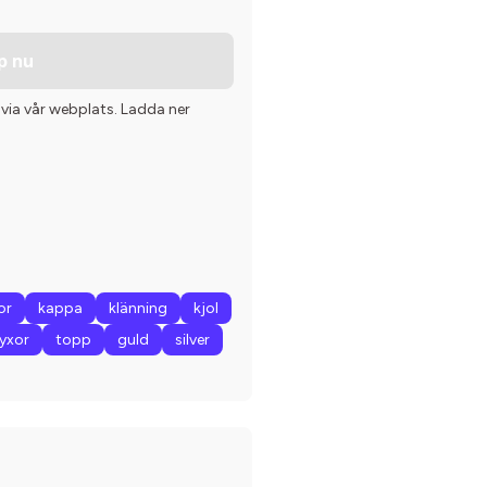
p nu
 via vår webplats. Ladda ner
or
kappa
klänning
kjol
yxor
topp
guld
silver