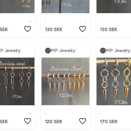
.
.
.
.
 SEK
130 SEK
130 SEK
P Jewelry
MP Jewelry
MP Jewelry
.
.
.
.
 SEK
120 SEK
170 SEK