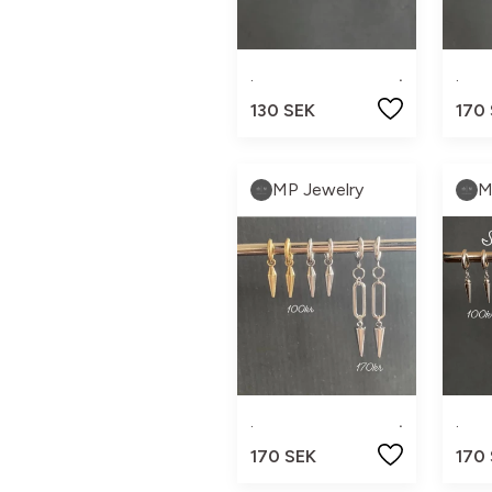
.
.
.
130 SEK
170
MP Jewelry
M
.
.
.
170 SEK
170