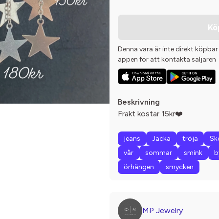
Kö
Denna vara är inte direkt köpbar
appen för att kontakta säljaren
Beskrivning
Frakt kostar 15kr❤️
jeans
Jacka
tröja
Sk
vår
sommar
smink
b
örhängen
smycken
MP Jewelry