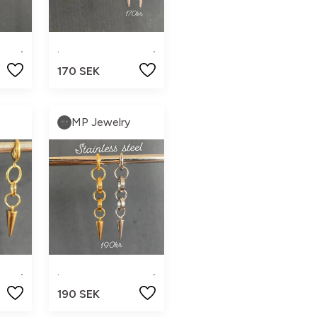
.
.
.
170 SEK
MP Jewelry
.
.
.
190 SEK