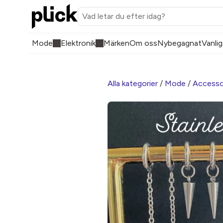
Mode
Elektronik
Märken
Om oss
Nybegagnat
Vanlig
Alla kategorier
/
Mode
/
Accesso