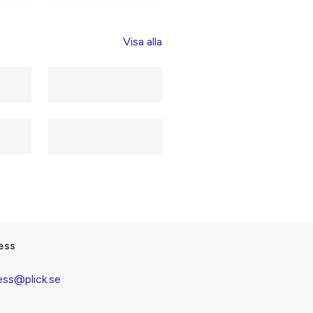
Visa alla
ess
ess@plick.se