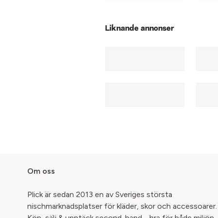
Liknande annonser
Om oss
Plick är sedan 2013 en av Sveriges största
nischmarknadsplatser för kläder, skor och accessoarer.
Köp, sälj & upptäck second-hand - bra för både miljön