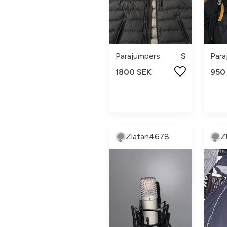
Parajumpers
S
Para
1800 SEK
950
Zlatan4678
Z