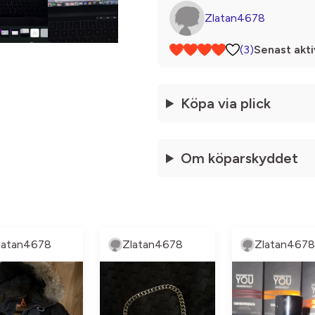
Zlatan4678
(3)
Senast akti
Köpa via plick
Om köparskyddet
latan4678
Zlatan4678
Zlatan4678