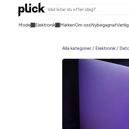
Mode
Elektronik
Märken
Om oss
Nybegagnat
Vanlig
Alla kategorier
/
Elektronik
/
Dato