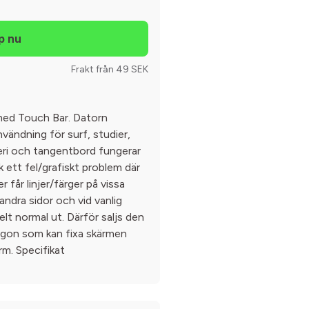
Frakt från 49 SEK
med Touch Bar. Datorn
nvändning för surf, studier,
teri och tangentbord fungerar
 ett fel/grafiskt problem där
er får linjer/färger på vissa
 andra sidor och vid vanlig
lt normal ut. Därför saljs den
någon som kan fixa skärmen
rm. Specifikat