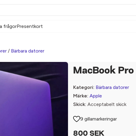
a frågor
Presentkort
rer
/
Bärbara datorer
MacBook Pro
Kategori:
Bärbara datorer
Märke:
Apple
Skick:
Acceptabelt skick
9 gillamarkeringar
800 SEK