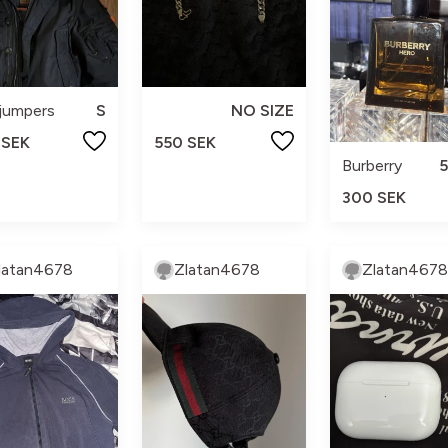
jumpers
S
NO SIZE
 SEK
550 SEK
Burberry
5
300 SEK
latan4678
Zlatan4678
Zlatan4678