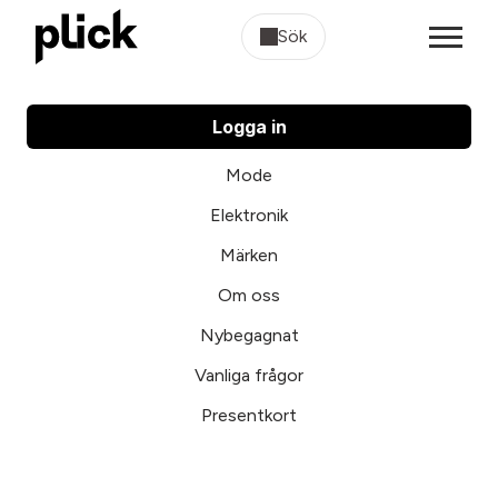
Sök
Logga in
Mode
Elektronik
Märken
Om oss
Nybegagnat
Vanliga frågor
Presentkort