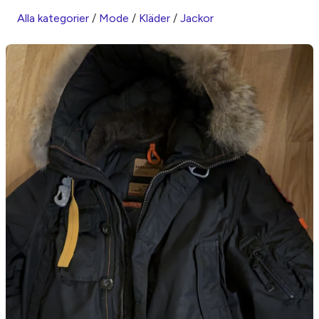
Alla kategorier
/
Mode
/
Kläder
/
Jackor