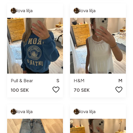
lova lilja
lova lilja
Pull & Bear
S
H&M
M
100 SEK
70 SEK
lova lilja
lova lilja