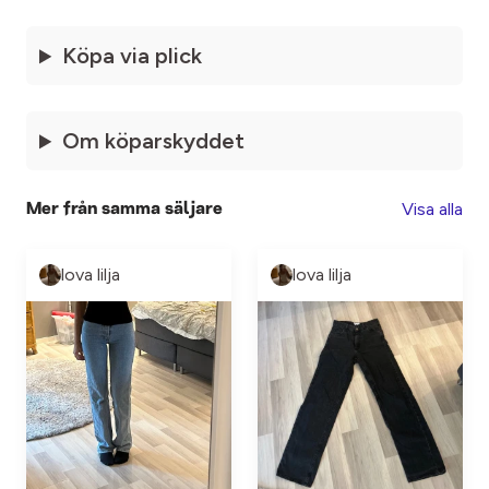
Köpa via plick
Om köparskyddet
Visa alla
Mer från samma säljare
lova lilja
lova lilja