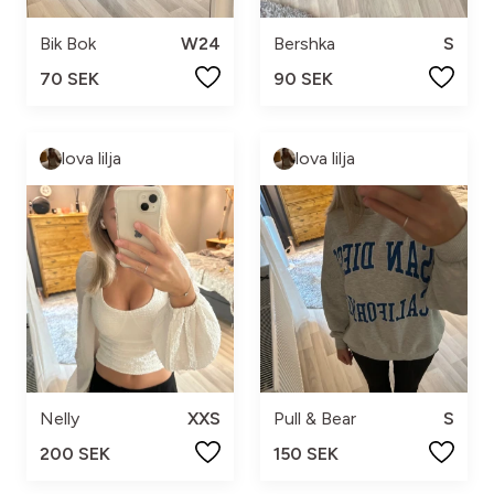
Bik Bok
W24
Bershka
S
70 SEK
90 SEK
lova lilja
lova lilja
Nelly
XXS
Pull & Bear
S
200 SEK
150 SEK