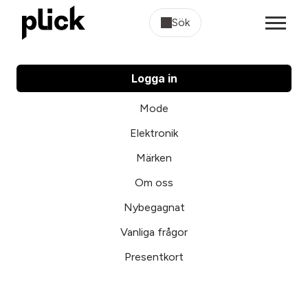
Sök
Logga in
Mode
Elektronik
Märken
Om oss
Nybegagnat
Vanliga frågor
Presentkort