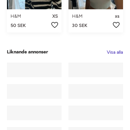
H&M
XS
H&M
xs
50 SEK
30 SEK
Visa alla
Liknande annonser