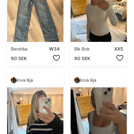
Bershka
W34
Bik Bok
XXS
90 SEK
90 SEK
lova lilja
lova lilja