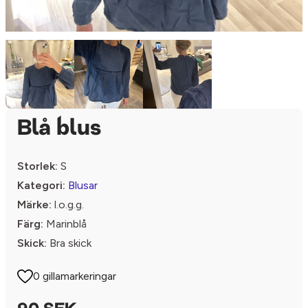
Blå blus
Storlek:
S
Kategori:
Blusar
Märke:
l.o.g.g.
Färg:
Marinblå
Skick:
Bra skick
0 gillamarkeringar