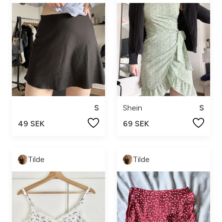
S
Shein
S
49 SEK
69 SEK
Tilde
Tilde