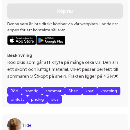
Köp nu
Denna vara är inte direkt köpbar via vår webplats. Ladda ner
appen för att kontakta säljaren
Beskrivning
Röd blus som går att knyta på många olika vis. Den är i
ett skönt och luftigt material, vilket passar perfekt till
sommaren☺️💞köpt på shein. Frakten ligger på 45 kr💓
Röd
somrig
sommar
Shein
knyt
knytning
omlott
prickig
blus
Tilde