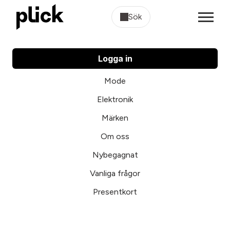
Sök
Logga in
Mode
Elektronik
Märken
Om oss
Nybegagnat
Vanliga frågor
Presentkort