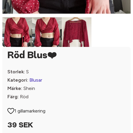
Röd Blus❤️
Storlek:
S
Kategori:
Blusar
Märke:
Shein
Färg:
Röd
1 gillamarkering
39 SEK