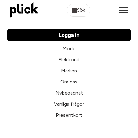
Sök
Logga in
Mode
Elektronik
Märken
Om oss
Nybegagnat
Vanliga frågor
Presentkort