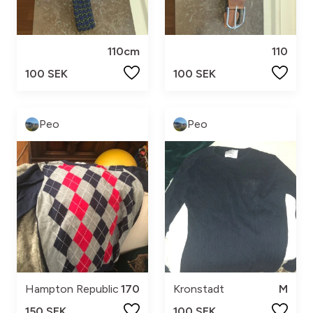
110cm
110
100 SEK
100 SEK
Peo
Peo
Hampton Republic
170
Kronstadt
M
150 SEK
100 SEK