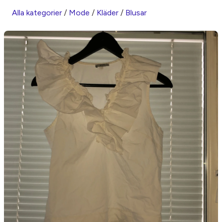
Alla kategorier
/
Mode
/
Kläder
/
Blusar