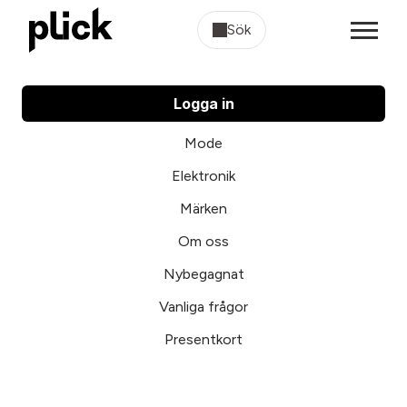
Sök
Logga in
Mode
Elektronik
Märken
Om oss
Nybegagnat
Vanliga frågor
Presentkort