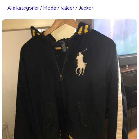
Alla kategorier
/
Mode
/
Kläder
/
Jackor