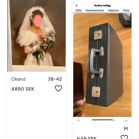
Okänd
38-42
4890 SEK
M
649 SEK