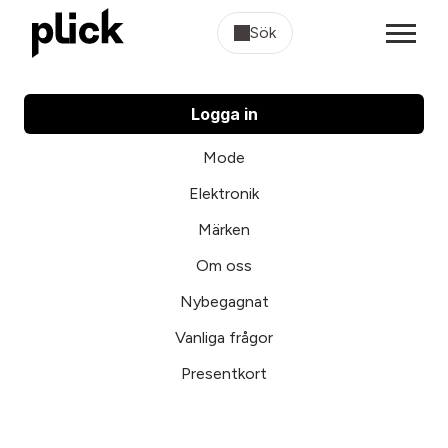
Sök
Logga in
Mode
Elektronik
Märken
Om oss
Nybegagnat
Vanliga frågor
Presentkort