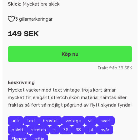
Skick:
Mycket bra skick
3 gillamarkeringar
149 SEK
Frakt från 39 SEK
Beskrivning
Mycket vacker med text vintage tröja kort ärmar
mycket fin elegant stretch skön material hämtas eller
fraktas så fort så möjligt pågrund av flytt skynda fynda!
unik
text
bröstet
vintage
vit
svart
palett
stretch
s
36
38
jul
nyår
Elegant
tröja