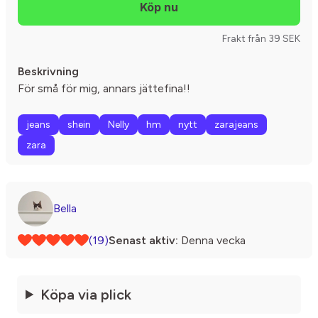
Frakt från 39 SEK
Beskrivning
För små för mig, annars jättefina!!
jeans
shein
Nelly
hm
nytt
zarajeans
zara
Bella
(19)
Senast aktiv:
Denna vecka
Köpa via plick