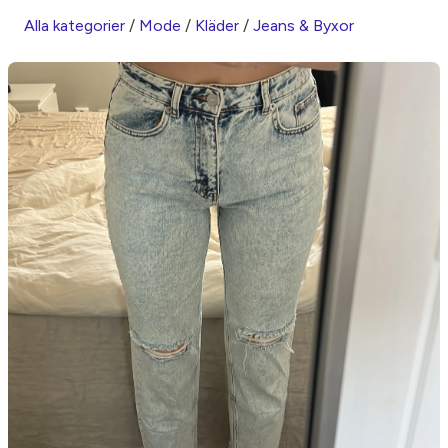
Alla kategorier
/
Mode
/
Kläder
/
Jeans & Byxor