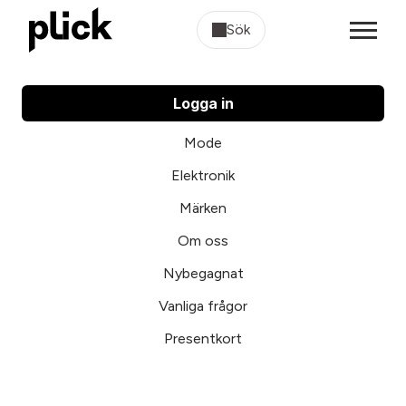
Sök
Logga in
Mode
Elektronik
Märken
Om oss
Nybegagnat
Vanliga frågor
Presentkort