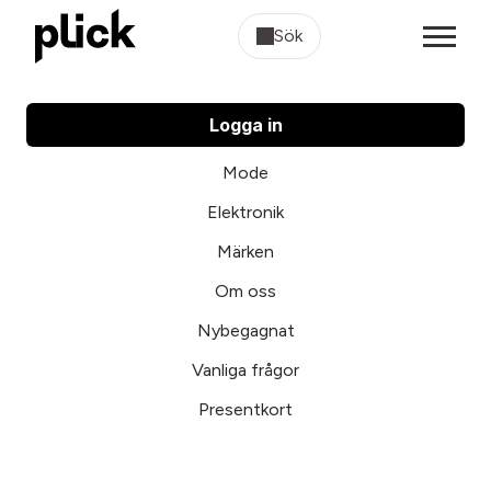
Sök
Logga in
Mode
Elektronik
Märken
Om oss
Nybegagnat
Vanliga frågor
Presentkort