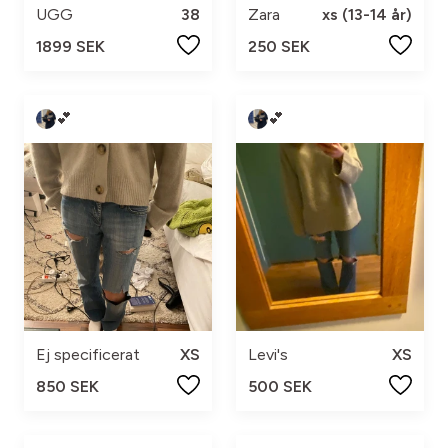
UGG
38
Zara
xs (13-14 år)
1899 SEK
250 SEK
💕
💕
Ej specificerat
XS
Levi's
XS
850 SEK
500 SEK