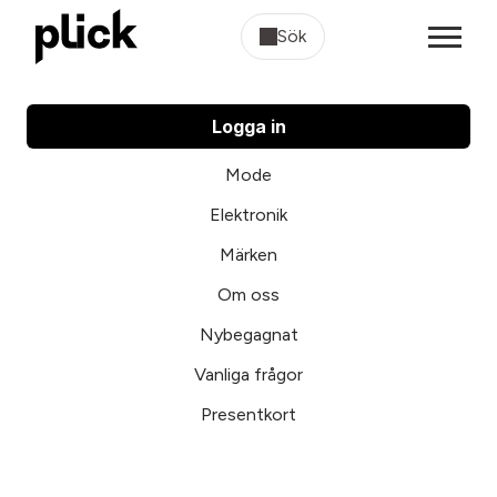
Sök
Logga in
Mode
Elektronik
Märken
Om oss
Nybegagnat
Vanliga frågor
Presentkort