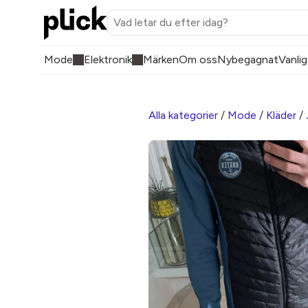
Mode
Elektronik
Märken
Om oss
Nybegagnat
Vanlig
Alla kategorier
/
Mode
/
Kläder
/