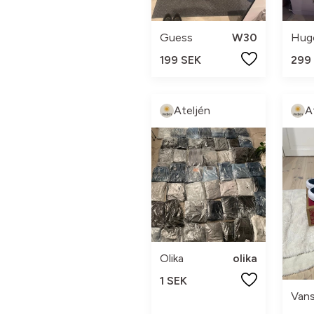
Guess
W30
Hug
199 SEK
299
Ateljén
A
Olika
olika
1 SEK
Van