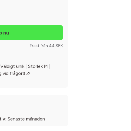
Frakt från 44 SEK
Väldigt unik | Storlek M |
g vid frågor‼️🤝
iv:
Senaste månaden