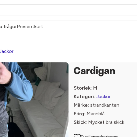
a frågor
Presentkort
Jackor
Cardigan
Storlek:
M
Kategori:
Jackor
Märke:
strandkanten
Färg:
Marinblå
Skick:
Mycket bra skick
0 gillamarkeringar