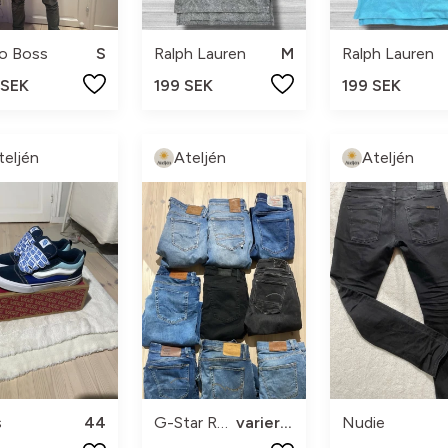
o Boss
S
Ralph Lauren
M
Ralph Lauren
 SEK
199 SEK
199 SEK
teljén
Ateljén
Ateljén
s
44
G-Star Raw
varierar
Nudie