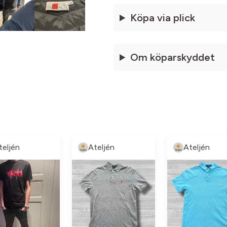
Köpa via plick
Om köparskyddet
teljén
Ateljén
Ateljén