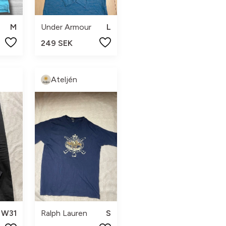
M
Under Armour
L
249 SEK
Ateljén
W31
Ralph Lauren
S