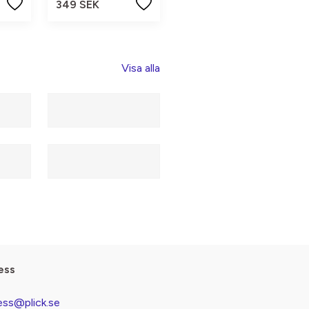
349 SEK
Visa alla
ess
ess@plick.se