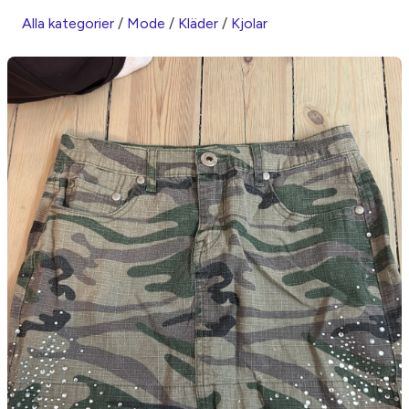
Alla kategorier
/
Mode
/
Kläder
/
Kjolar