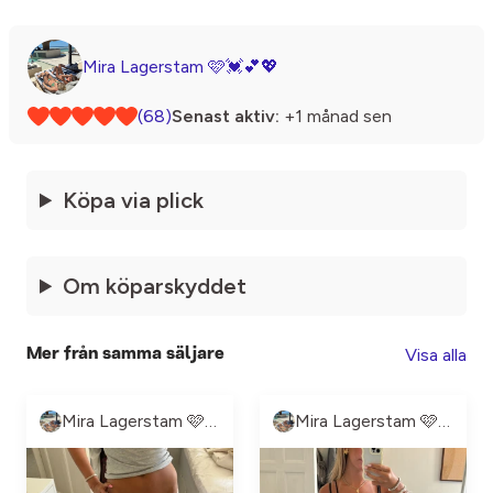
Mira Lagerstam 🩷💓💕💖
(68)
Senast aktiv:
+1 månad sen
Köpa via plick
Om köparskyddet
Visa alla
Mer från samma säljare
Mira Lagerstam 🩷💓💕💖
Mira Lagerstam 🩷💓💕💖