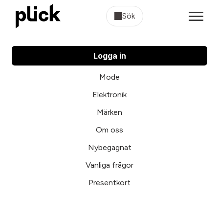
Sök
Logga in
Mode
Elektronik
Märken
Om oss
Nybegagnat
Vanliga frågor
Presentkort