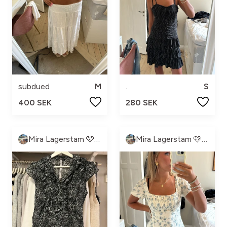
subdued
M
.
S
400 SEK
280 SEK
Mira Lagerstam 🩷💓💕💖
Mira Lagerstam 🩷💓💕💖