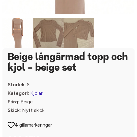
Beige långärmad topp och
kjol - beige set
Storlek:
S
Kategori:
Kjolar
Färg:
Beige
Skick:
Nytt skick
4 gillamarkeringar