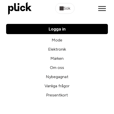
Sök
Logga in
Mode
Elektronik
Märken
Om oss
Nybegagnat
Vanliga frågor
Presentkort