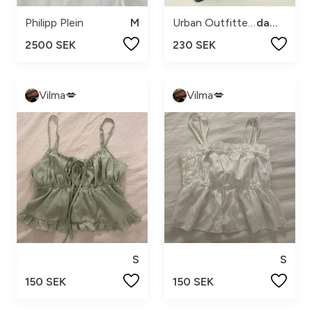
Philipp Plein
M
Urban Outfitters
dam s
2500 SEK
230 SEK
Vilma💋
Vilma💋
S
S
150 SEK
150 SEK