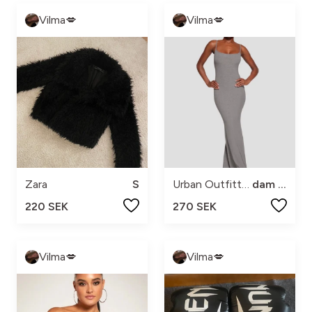
Vilma💋
Vilma💋
Zara
S
Urban Outfitters
dam xs
220 SEK
270 SEK
Vilma💋
Vilma💋