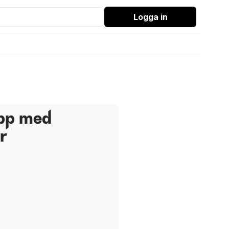
Logga in
opp med
r