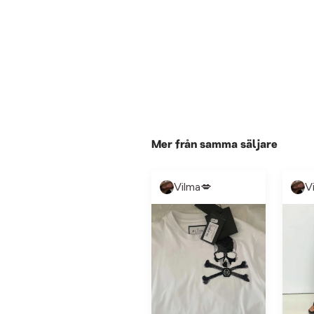
Mer från samma säljare
Vilma💋
V