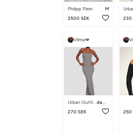
Philipp Plein
M
2500 SEK
230
Vilma💋
V
Urban Outfitters
dam xs
270 SEK
250