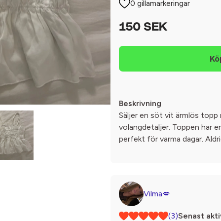
0 gillamarkeringar
150 SEK
Beskrivning
Säljer en söt vit ärmlös top
volangdetaljer. Toppen har en
perfekt för varma dagar. Aldr
Vilma💋
(3)
Senast akti