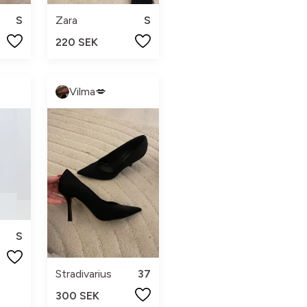
S
Zara
S
220 SEK
Vilma💋
S
Stradivarius
37
300 SEK