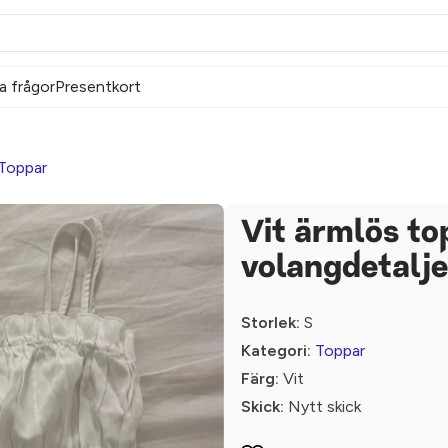
a frågor
Presentkort
Toppar
Vit ärmlös t
volangdetalje
Storlek:
S
Kategori:
Toppar
Färg:
Vit
Skick:
Nytt skick