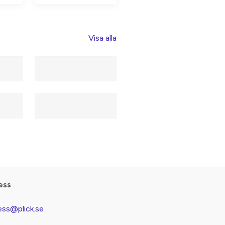
Visa alla
ess
ess@plick.se