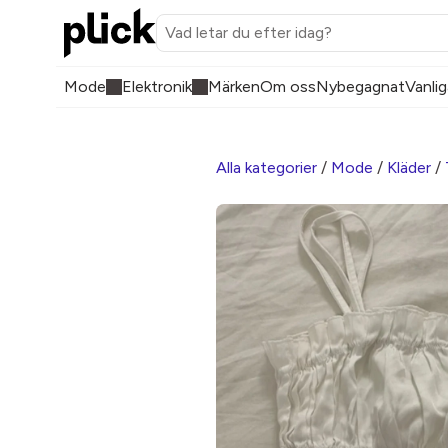
Mode
Elektronik
Märken
Om oss
Nybegagnat
Vanlig
Alla kategorier
/
Mode
/
Kläder
/