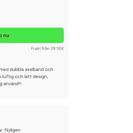
Frakt från 39 SEK
p med dubbla axelband och
 luftig och lätt design,
ig använd!!
v:
Nyligen