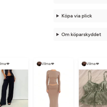
Köpa via plick
Om köparskyddet
ilma💋
Vilma💋
Vilma💋