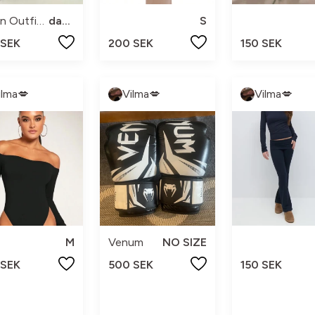
Urban Outfitters
dam s
S
 SEK
200 SEK
150 SEK
ilma💋
Vilma💋
Vilma💋
M
Venum
NO SIZE
 SEK
500 SEK
150 SEK