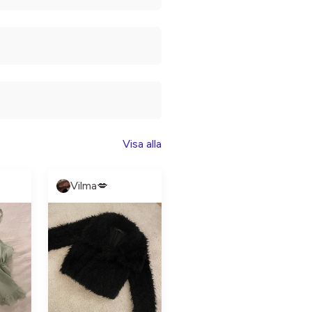
Visa alla
Vilma💋