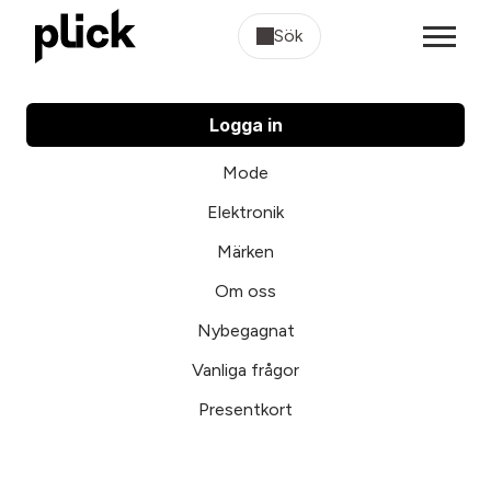
Sök
Logga in
Mode
Elektronik
Märken
Om oss
Nybegagnat
Vanliga frågor
Presentkort