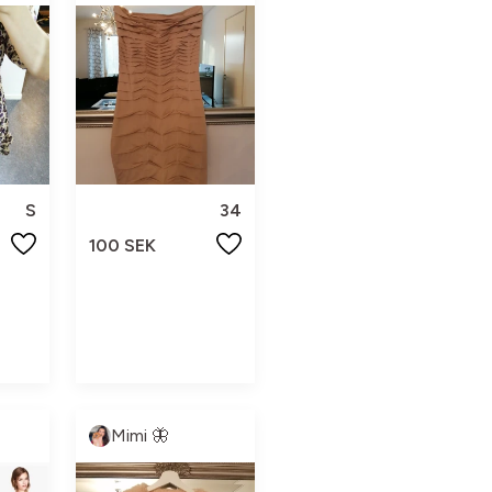
S
34
100 SEK
Mimi 🦋