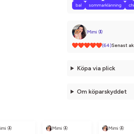
bal
sommarklänning
ch
Mimi 🦋
(64)
Senast ak
Köpa via plick
Om köparskyddet
imi 🦋
Mimi 🦋
Mimi 🦋