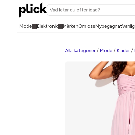
Mode
Elektronik
Märken
Om oss
Nybegagnat
Vanlig
Alla kategorier
/
Mode
/
Kläder
/