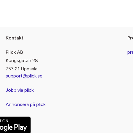
Kontakt
Pr
Plick AB
pr
Kungsgatan 28
753 21 Uppsala
support@plick.se
Jobb via plick
Annonsera på plick