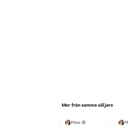
Mer från samma säljare
Mimi 🦋
M