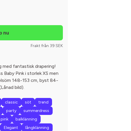
Frakt från 39 SEK
 med fantastisk drapering!
s Baby Pink i storlek XS men
xelsöm 148-153 cm, byst 84-
(Lånad bild).
classic
söt
trend
party
summerdress
pink
balklänning
Elegant
långklänning