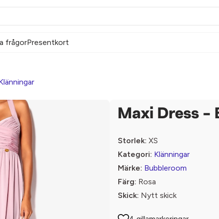
a frågor
Presentkort
Klänningar
Maxi Dress -
Storlek:
XS
Kategori:
Klänningar
Märke:
Bubbleroom
Färg:
Rosa
Skick:
Nytt skick
4 gillamarkeringar