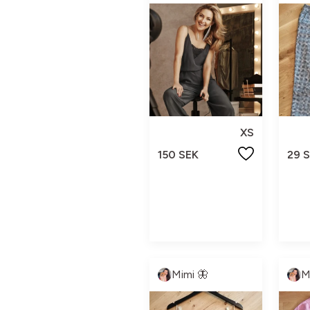
XS
150 SEK
29 
Mimi 🦋
M