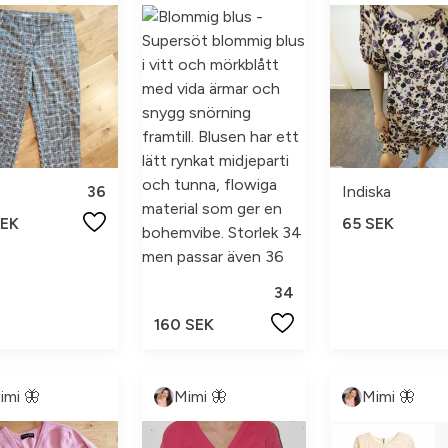
36
Indiska
SEK
65 SEK
34
160 SEK
imi 🦋
Mimi 🦋
Mimi 🦋