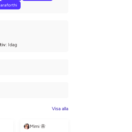
iaraforthi
tiv:
Idag
Visa alla
Mimi 🦋