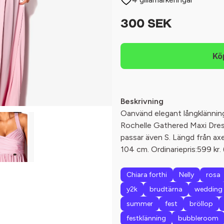
300 SEK
Beskrivning
Oanvänd elegant långklänning
Rochelle Gathered Maxi Dres
passar även S. Längd från a
104 cm. Ordinariepris:599 kr. 
Chiara forthi
Nelly
rosa
y2k
brudtärna
wedding
summer
fest
bröllop
festklänning
bubbleroom