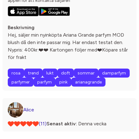
appen för att kontakta säljaren
Beskrivning
Hej, säljer min nyinköpta Ariana Grande parfym MOD
blush då den inte passar mig. Har endast testat den.
Nypris: 400kr.❤️❤️ Kartongen följer med❤️Köpare står
för frakt
rosa
trend
lukt
doft
sommar
damparfym
parfymer
parfym
pink
arianagrande
Alice
(11)
Senast aktiv:
Denna vecka