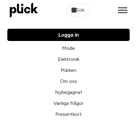
Sök
Logga in
Mode
Elektronik
Märken
Om oss
Nybegagnat
Vanliga frågor
Presentkort