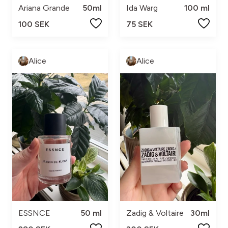
Ariana Grande
50ml
Ida Warg
100 ml
100 SEK
75 SEK
Alice
Alice
ESSNCE
50 ml
Zadig & Voltaire
30ml