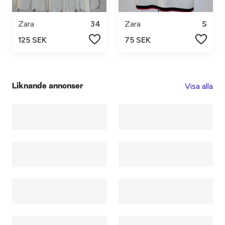
Zara
34
Zara
S
125 SEK
75 SEK
Visa alla
Liknande annonser