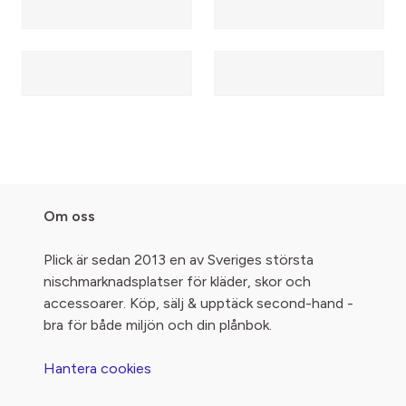
Om oss
Plick är sedan 2013 en av Sveriges största
nischmarknadsplatser för kläder, skor och
accessoarer. Köp, sälj & upptäck second-hand -
bra för både miljön och din plånbok.
Hantera cookies