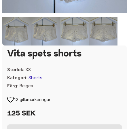
Vita spets shorts
Storlek:
XS
Kategori:
Shorts
Färg:
Beigea
12 gillamarkeringar
125 SEK