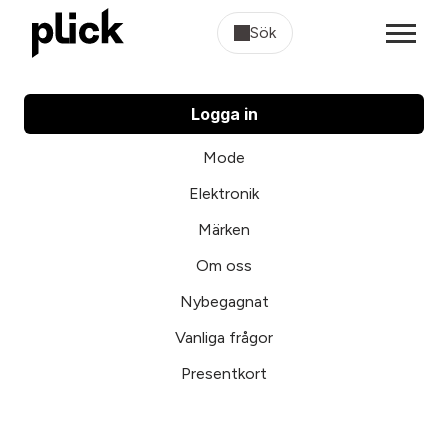
Sök
Logga in
Mode
Elektronik
Märken
Om oss
Nybegagnat
Vanliga frågor
Presentkort