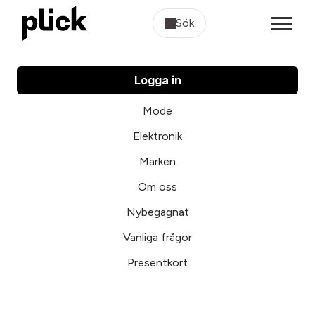
Sök
Logga in
Mode
Elektronik
Märken
Om oss
Nybegagnat
Vanliga frågor
Presentkort