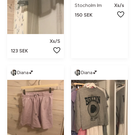
Stocholm lm
Xs/s
150 SEK
Xs/S
123 SEK
Diana💕
Diana💕