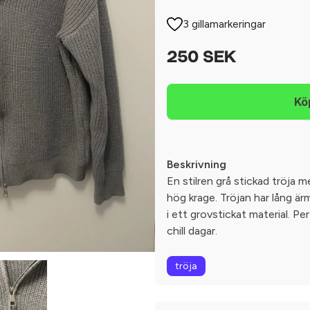
3 gillamarkeringar
250 SEK
Beskrivning
En stilren grå stickad tröja 
hög krage. Tröjan har lång är
i ett grovstickat material. Pe
chill dagar.
tröja