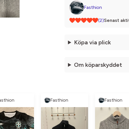
Fasthion
(2)
Senast akti
Köpa via plick
Om köparskyddet
asthion
Fasthion
Fasthion