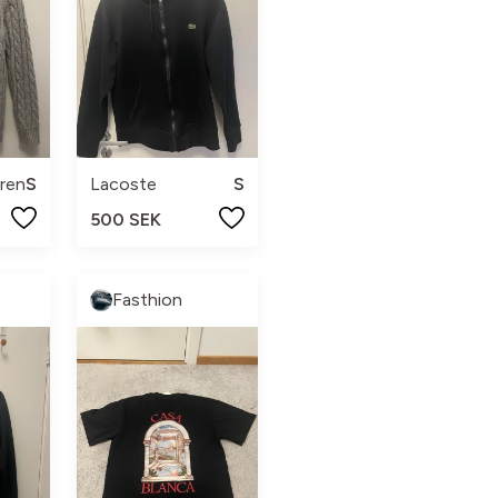
ren
S
Lacoste
S
500 SEK
Fasthion