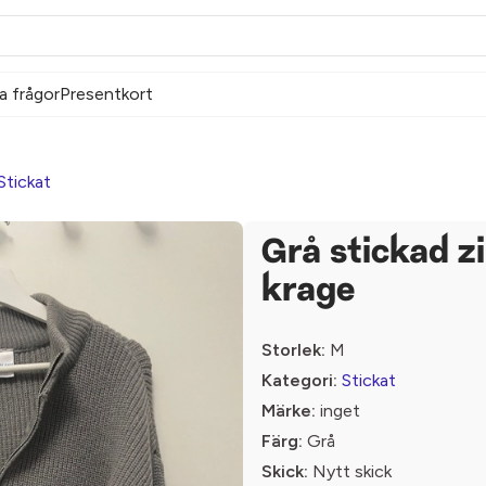
a frågor
Presentkort
Stickat
Grå stickad z
krage
Storlek:
M
Kategori:
Stickat
Märke:
inget
Färg:
Grå
Skick:
Nytt skick