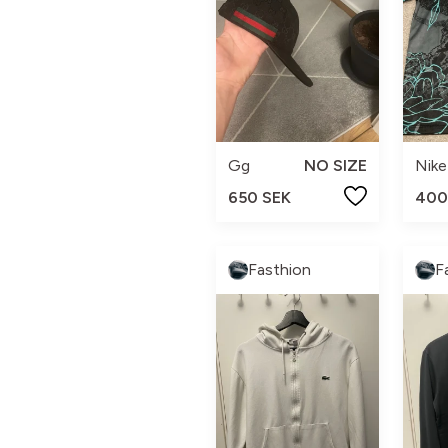
Gg
NO SIZE
Nike
650 SEK
400
Fasthion
F