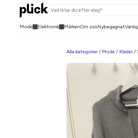
Mode
Elektronik
Märken
Om oss
Nybegagnat
Vanlig
Alla kategorier
/
Mode
/
Kläder
/