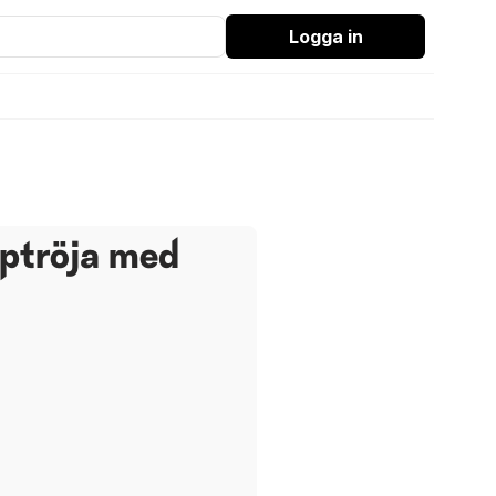
Logga in
iptröja med