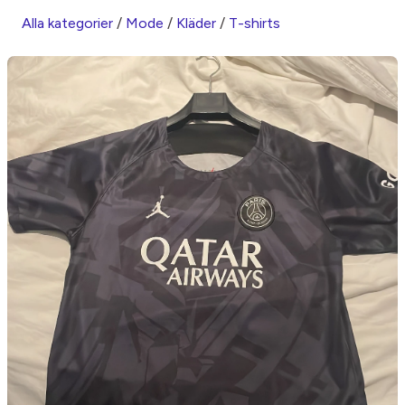
Alla kategorier
/
Mode
/
Kläder
/
T-shirts