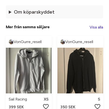
Om köparskyddet
Visa alla
Mer från samma säljare
VonGurre_resell
VonGurre_resell
Sail Racing
XS
S
399 SEK
350 SEK