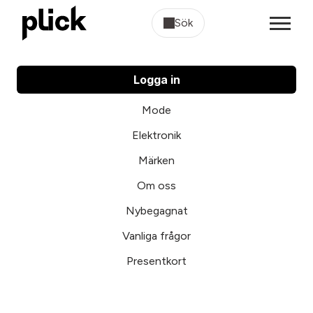
Sök
Logga in
Mode
Elektronik
Märken
Om oss
Nybegagnat
Vanliga frågor
Presentkort