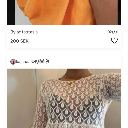
By antastasia
Xs/s
200 SEK
kajsaaa💋🙌💓😘