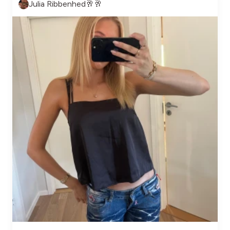
Julia Ribbenhed🥂🥂