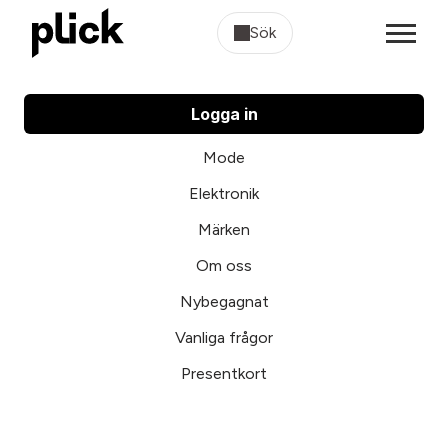
Sök
Logga in
Mode
Elektronik
Märken
Om oss
Nybegagnat
Vanliga frågor
Presentkort