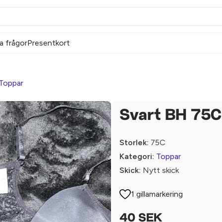
a frågor
Presentkort
Toppar
Svart BH 75C
Storlek:
75C
Kategori:
Toppar
Skick:
Nytt skick
1 gillamarkering
40 SEK