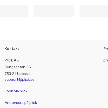
Kontakt
Pr
Plick AB
pr
Kungsgatan 28
753 21 Uppsala
support@plick.se
Jobb via plick
Annonsera på plick