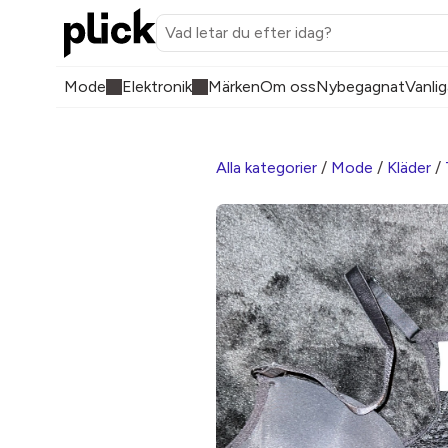
Mode
Elektronik
Märken
Om oss
Nybegagnat
Vanlig
Alla kategorier
/
Mode
/
Kläder
/