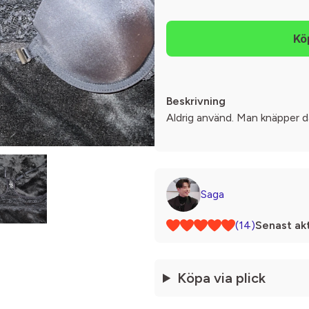
Beskrivning
Aldrig använd. Man knäpper d
Saga
(14)
Senast akt
Köpa via plick