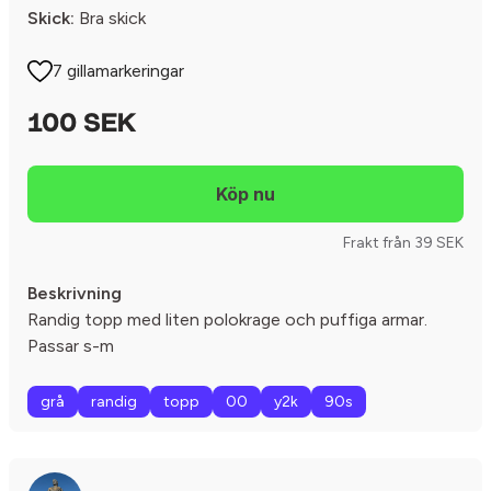
Skick:
Bra skick
7 gillamarkeringar
100 SEK
Frakt från 39 SEK
Beskrivning
Randig topp med liten polokrage och puffiga armar.
Passar s-m
grå
randig
topp
00
y2k
90s