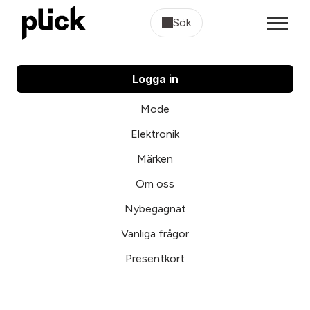
Sök
Logga in
Mode
Elektronik
Märken
Om oss
Nybegagnat
Vanliga frågor
Presentkort