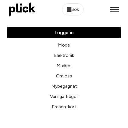
Sök
Logga in
Mode
Elektronik
Märken
Om oss
Nybegagnat
Vanliga frågor
Presentkort