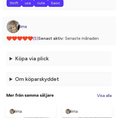
thrift
usa
cute
basic
lima
(5)
Senast aktiv:
Senaste månaden
Köpa via plick
Om köparskyddet
Visa alla
Mer från samma säljare
lima
lima