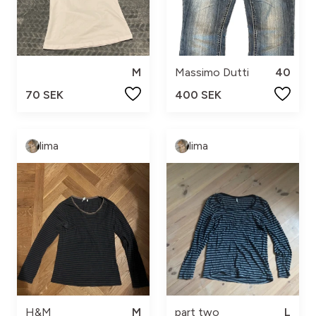
M
Massimo Dutti
40
70 SEK
400 SEK
lima
lima
H&M
M
part two
L