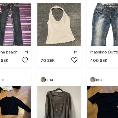
una beach
M
M
Massimo Dutti
 SEK
70 SEK
400 SEK
ima
lima
lima