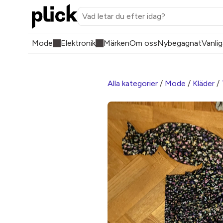
Mode
Elektronik
Märken
Om oss
Nybegagnat
Vanlig
Alla kategorier
/
Mode
/
Kläder
/