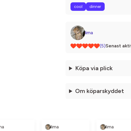
cool
dinner
lima
(5)
Senast akti
Köpa via plick
Om köparskyddet
ima
lima
lima