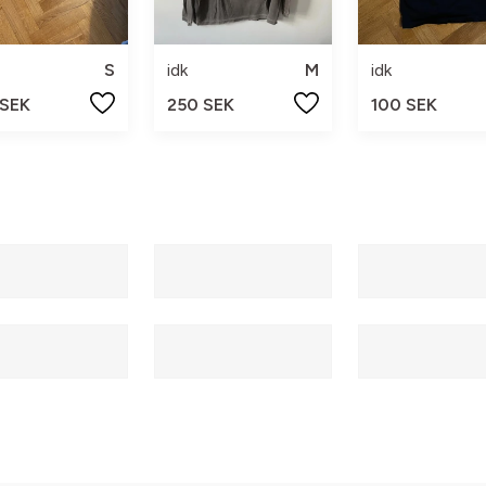
S
idk
M
idk
 SEK
250 SEK
100 SEK