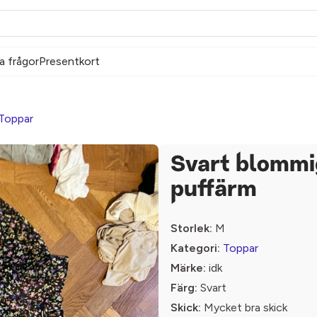
a frågor
Presentkort
Toppar
Svart blommi
puffärm
Storlek:
M
Kategori:
Toppar
Märke:
idk
Färg:
Svart
Skick:
Mycket bra skick