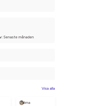
v:
Senaste månaden
Visa alla
lima