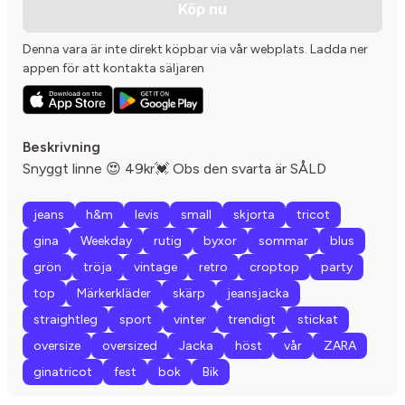
Köp nu
Denna vara är inte direkt köpbar via vår webplats. Ladda ner
appen för att kontakta säljaren
Beskrivning
Snyggt linne 😍 49kr💓 Obs den svarta är SÅLD
jeans
h&m
levis
small
skjorta
tricot
gina
Weekday
rutig
byxor
sommar
blus
grön
tröja
vintage
retro
croptop
party
top
Märkerkläder
skärp
jeansjacka
straightleg
sport
vinter
trendigt
stickat
oversize
oversized
Jacka
höst
vår
ZARA
ginatricot
fest
bok
Bik