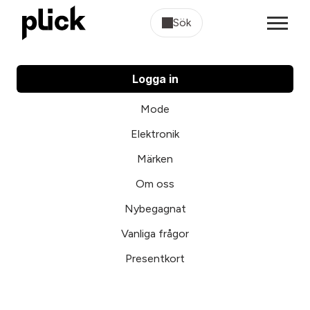
Sök
Logga in
Mode
Elektronik
Märken
Om oss
Nybegagnat
Vanliga frågor
Presentkort