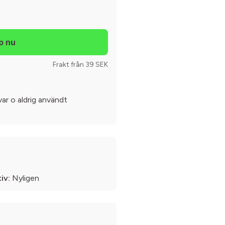
Frakt från 39 SEK
var o aldrig användt
iv:
Nyligen