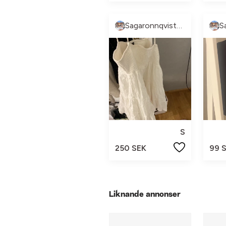
Sagaronnqvistberg
S
250 SEK
99 
Liknande annonser