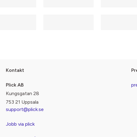
Kontakt
Pr
Plick AB
pr
Kungsgatan 28
753 21 Uppsala
support@plick.se
Jobb via plick