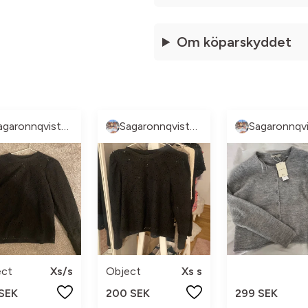
Om köparskyddet
Sagaronnqvistberg
Sagaronnqvistberg
ect
Xs/s
Object
Xs s
 SEK
200 SEK
299 SEK