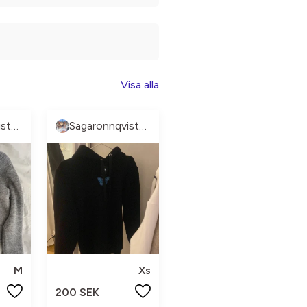
Visa alla
Sagaronnqvistberg
Sagaronnqvistberg
M
Xs
200 SEK