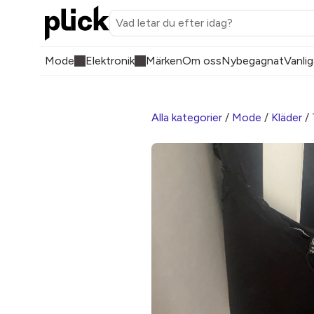
Mode
Elektronik
Märken
Om oss
Nybegagnat
Vanlig
Alla kategorier
/
Mode
/
Kläder
/