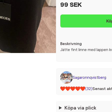
99 SEK
Beskrivning
Jätte fint linne med lappen k
Sagaronnqvistberg
(32)
Senast akt
Köpa via plick