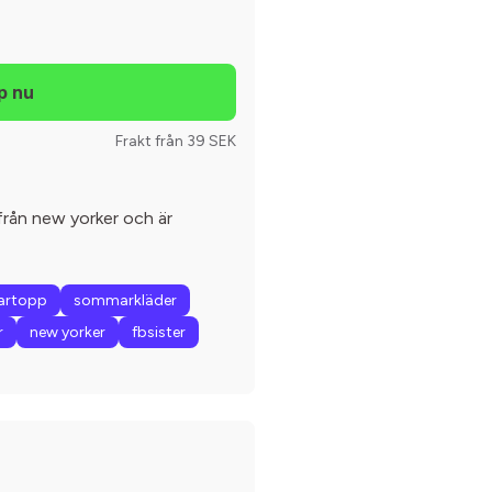
Frakt från 39 SEK
 från new yorker och är
rtopp
sommarkläder
r
new yorker
fbsister