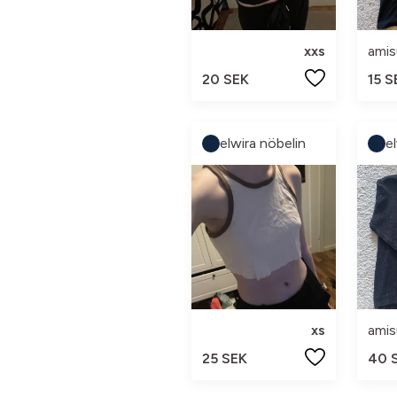
xxs
amis
20 SEK
15 S
elwira nöbelin
e
xs
amis
25 SEK
40 