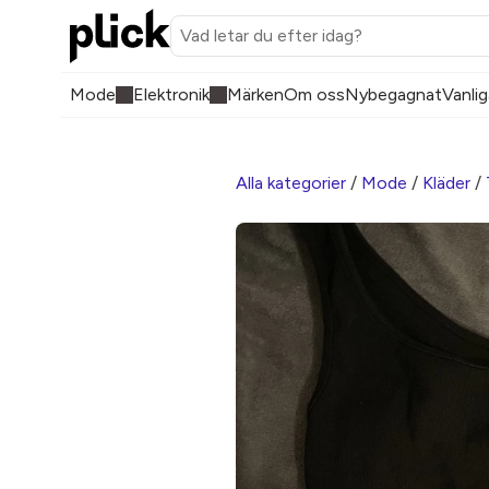
Mode
Elektronik
Märken
Om oss
Nybegagnat
Vanlig
Alla kategorier
/
Mode
/
Kläder
/