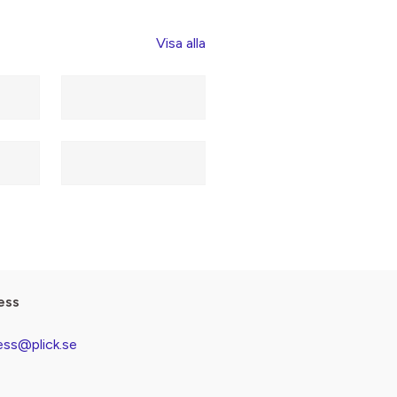
Visa alla
ess
ess@plick.se