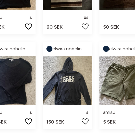
u
s
xs
EK
60 SEK
50 SEK
lwira nöbelin
elwira nöbelin
elwira nöbel
u
s
s
amisu
SEK
150 SEK
5 SEK