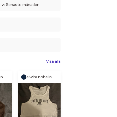
iv:
Senaste månaden
Visa alla
in
elwira nöbelin