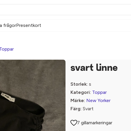
a frågor
Presentkort
Toppar
svart linne
Storlek:
s
Kategori:
Toppar
Märke:
New Yorker
Färg:
Svart
7 gillamarkeringar