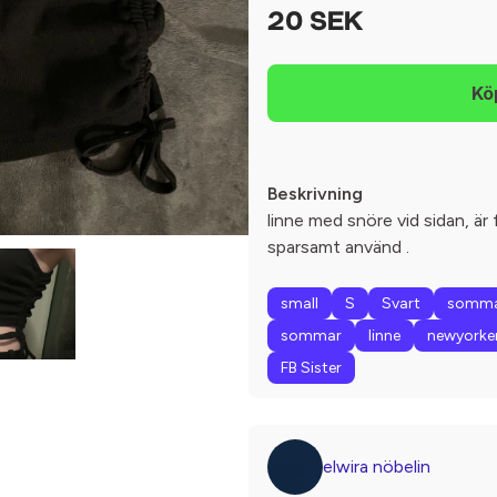
20 SEK
Beskrivning
linne med snöre vid sidan, är
sparsamt använd .
small
S
Svart
somma
sommar
linne
newyorke
FB Sister
elwira nöbelin