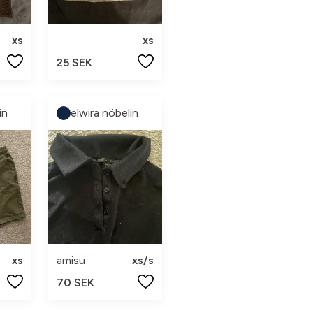
xs
xs
25 SEK
in
elwira nöbelin
xs
amisu
xs/s
70 SEK