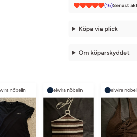
(16)
Senast akt
Köpa via plick
Om köparskyddet
lwira nöbelin
elwira nöbelin
elwira nöbel