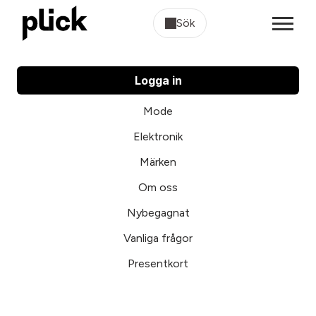
Sök
Logga in
Mode
Elektronik
Märken
Om oss
Nybegagnat
Vanliga frågor
Presentkort