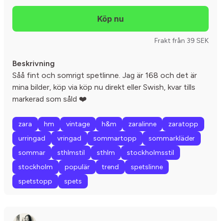
Frakt från 39 SEK
Beskrivning
Såå fint och somrigt spetlinne. Jag är 168 och det är
mina bilder, köp via köp nu direkt eller Swish, kvar tills
markerad som såld ❤️
zara
hm
vintage
h&m
zaralinne
zaratopp
urringad
vringad
sommartopp
sommarkläder
sommar
sthlmstil
sthlm
stockholmsstil
stockholm
populär
trend
spetslinne
spetstopp
spets