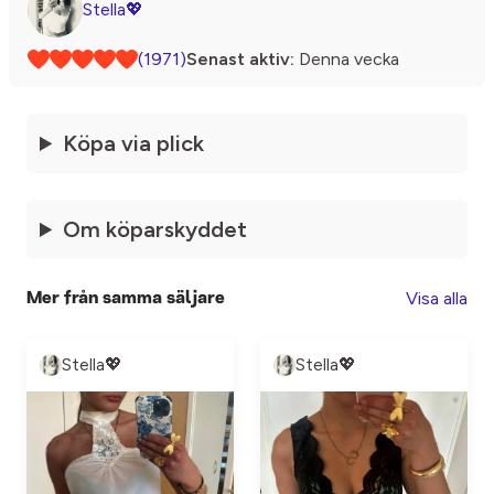
Stella💖
(1971)
Senast aktiv:
Denna vecka
Köpa via plick
Om köparskyddet
Visa alla
Mer från samma säljare
Stella💖
Stella💖