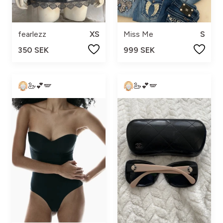
fearlezz
XS
Miss Me
S
350 SEK
999 SEK
🦢💕🪽
🦢💕🪽