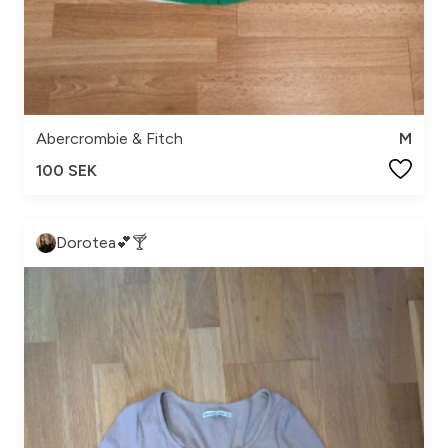
Abercrombie & Fitch
M
100 SEK
Dorotea💕🍸