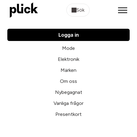
Sök
Logga in
Mode
Elektronik
Märken
Om oss
Nybegagnat
Vanliga frågor
Presentkort