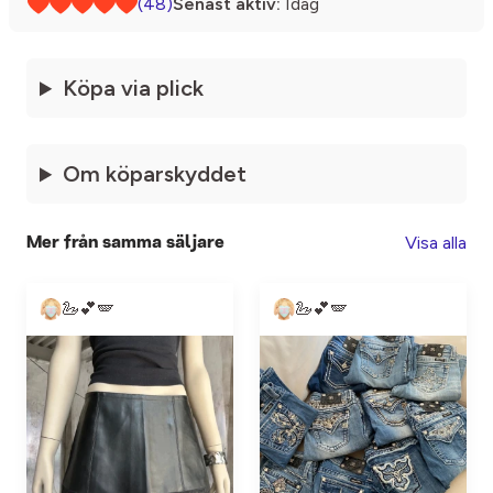
(48)
Senast aktiv:
Idag
Köpa via plick
Om köparskyddet
Visa alla
Mer från samma säljare
🦢💕🪽
🦢💕🪽