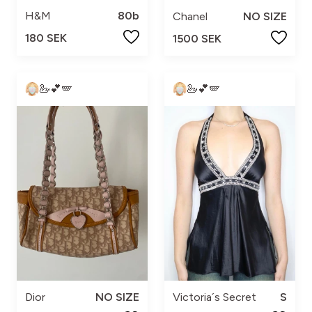
H&M
80b
Chanel
NO SIZE
180 SEK
1500 SEK
🦢💕🪽
🦢💕🪽
Dior
NO SIZE
Victoria´s Secret
S