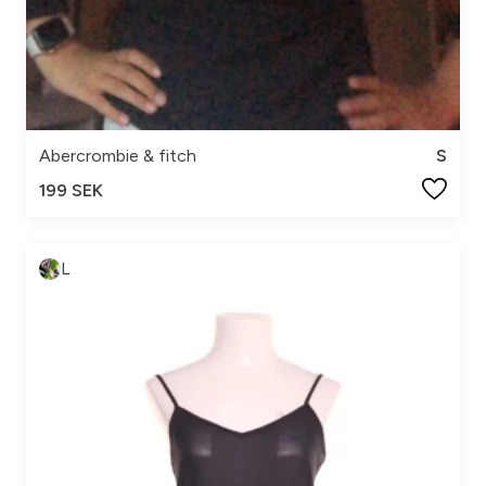
Abercrombie & fitch
S
199 SEK
L