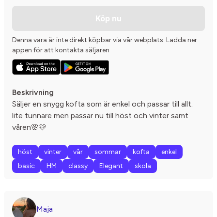
Köp nu
Denna vara är inte direkt köpbar via vår webplats. Ladda ner
appen för att kontakta säljaren
Beskrivning
Säljer en snygg kofta som är enkel och passar till allt.
lite tunnare men passar nu till höst och vinter samt
våren🌸🩷
höst
vinter
vår
sommar
kofta
enkel
basic
HM
classy
Elegant
skola
Maja