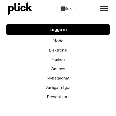
Sök
Logga in
Mode
Elektronik
Märken
Om oss
Nybegagnat
Vanliga frågor
Presentkort