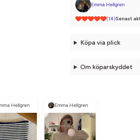
Emma Hellgren
(14)
Senast akt
Köpa via plick
Om köparskyddet
mma Hellgren
Emma Hellgren