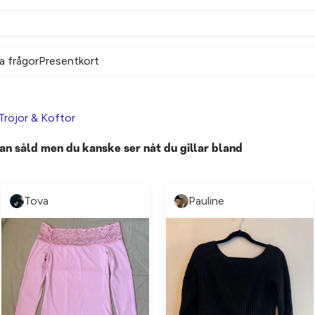
a frågor
Presentkort
Tröjor & Koftor
an såld men du kanske ser nåt du gillar bland
Tova
Pauline