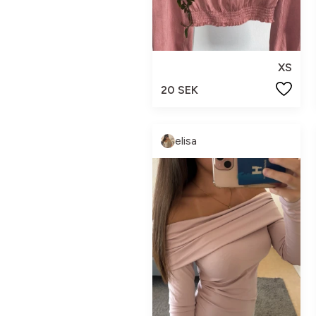
XS
20 SEK
elisa