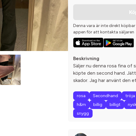
Kö
Denna vara är inte direkt köpbar
appen för att kontakta säljaren
Beskrivning
Säljer nu denna rosa fina of
köpte den second hand. Jätte 
skador. Jag har använt den et
rosa
Secondhand
tröja
h&m
billig
billigt
nysk
snygg