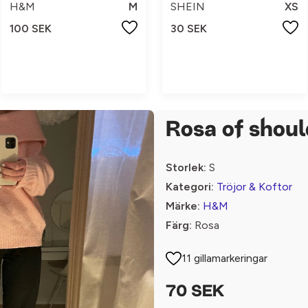
H&M
M
SHEIN
XS
100 SEK
30 SEK
Rosa of shoul
Storlek:
S
Kategori:
Tröjor & Koftor
Märke:
H&M
Färg:
Rosa
11 gillamarkeringar
70 SEK