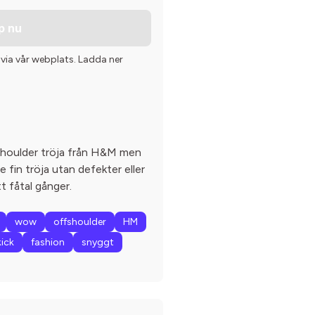
p nu
 via vår webplats. Ladda ner
 shoulder tröja från H&M men
fin tröja utan defekter eller
t fåtal gånger.
wow
offshoulder
HM
ick
fashion
snyggt