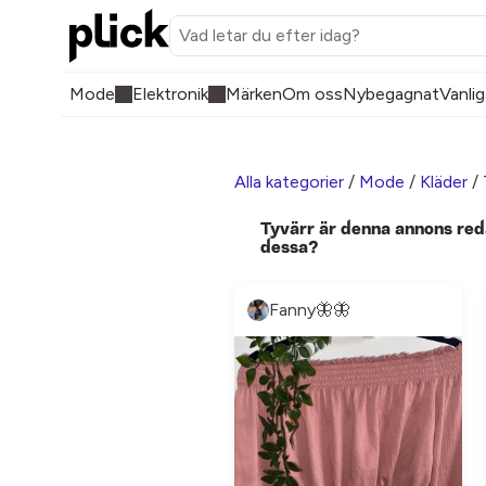
Mode
Elektronik
Märken
Om oss
Nybegagnat
Vanlig
Alla kategorier
/
Mode
/
Kläder
/
Tyvärr är denna annons red
dessa?
Fanny🦋🦋