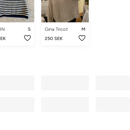
IN
S
Gina Tricot
M
SEK
250 SEK