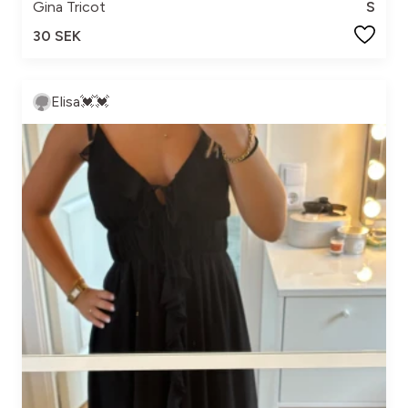
Gina Tricot
S
30 SEK
Elisa💓💓