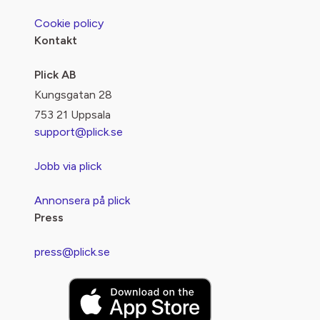
Cookie policy
Kontakt
Plick AB
Kungsgatan 28
753 21 Uppsala
support@plick.se
Jobb via plick
Annonsera på plick
Press
press@plick.se