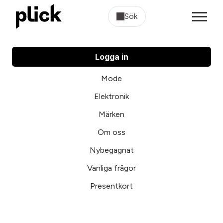
Sök
Logga in
Mode
Elektronik
Märken
Om oss
Nybegagnat
Vanliga frågor
Presentkort