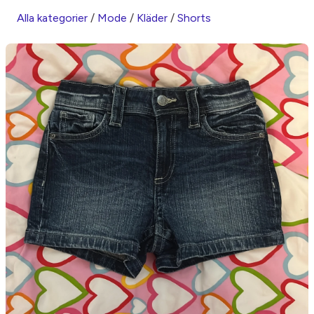
Alla kategorier
/
Mode
/
Kläder
/
Shorts