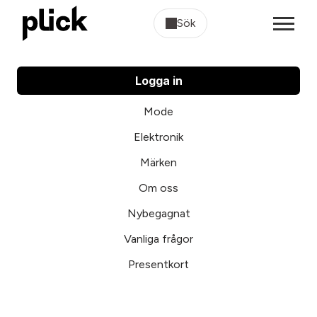
Sök
Logga in
Mode
Elektronik
Märken
Om oss
Nybegagnat
Vanliga frågor
Presentkort