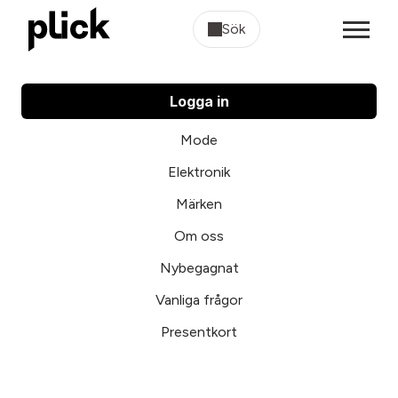
Sök
Logga in
Mode
Elektronik
Märken
Om oss
Nybegagnat
Vanliga frågor
Presentkort