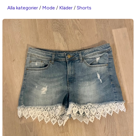
Alla kategorier
/
Mode
/
Kläder
/
Shorts