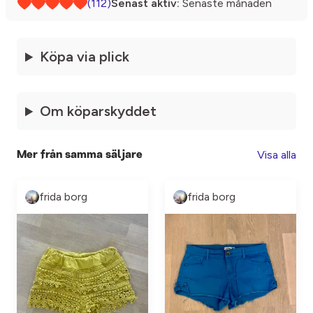
(112)
Senast aktiv:
Senaste månaden
Köpa via plick
Om köparskyddet
Visa alla
Mer från samma säljare
frida borg
frida borg