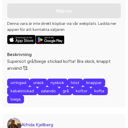
Köp nu
Denna vara är inte direkt köpbar via vår webplats. Ladda ner
appen för att kontakta säljaren
Beskrivning
Supersöt grå/biege stickad kofta! Bra skick, knappt
använd 🥰
urringad
vneck
nyskick
höst
knappar
kabelstickad
zalando
grå
koftor
kofta
biege
Alfrida Kjellberg