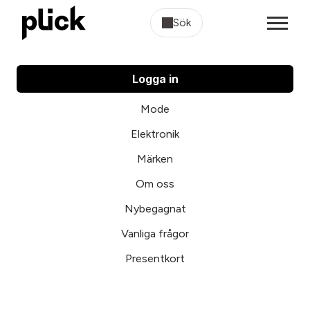
Sök
Logga in
Mode
Elektronik
Märken
Om oss
Nybegagnat
Vanliga frågor
Presentkort