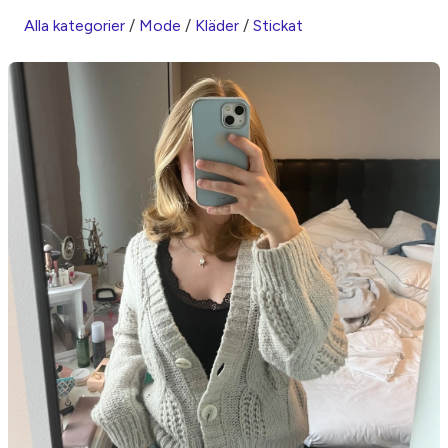
Alla kategorier
/
Mode
/
Kläder
/
Stickat