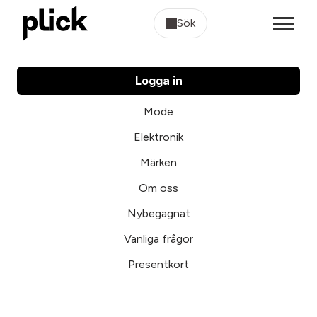
Sök
Logga in
Mode
Elektronik
Märken
Om oss
Nybegagnat
Vanliga frågor
Presentkort