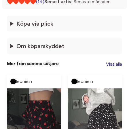
(14)
Senast aktiv:
Senaste månaden
Köpa via plick
Om köparskyddet
Visa alla
Mer från samma säljare
leonie.n
leonie.n