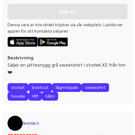
Köp nu
Denna vara är inte direkt köpbar via vår webplats. Ladda ner
appen för att kontakta säljaren
Beskrivning
Säljer en jättesnygg grå sweatshirt i storlek XS från hm
❤️
stickat
bootcut
lågmidjade
sweatshirt
hoodie
HM
h&m
leonie.n