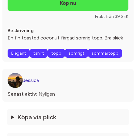
Frakt från 39 SEK
Beskrivning
En fin toasted coconut färgad somrig topp. Bra skick
Elegant
tshirt
topp
somrigt
sommartopp
Jessica
Senast aktiv:
Nyligen
Köpa via plick