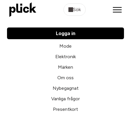
Sök
Logga in
Mode
Elektronik
Märken
Om oss
Nybegagnat
Vanliga frågor
Presentkort