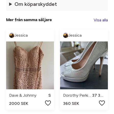
Om köparskyddet
Visa alla
Mer från samma säljare
Jessica
Jessica
Dave & Johnny
S
Dorothy Perkins
37 3/4
2000 SEK
360 SEK