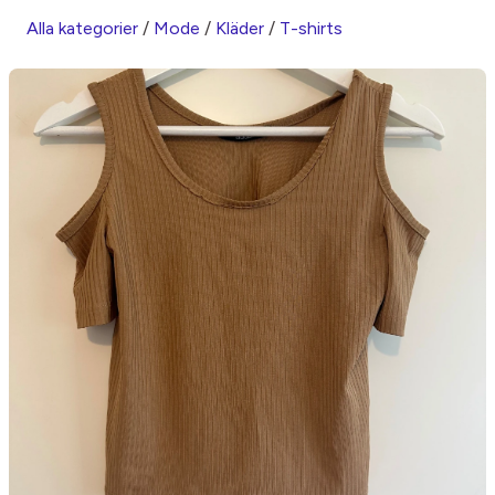
Alla kategorier
/
Mode
/
Kläder
/
T-shirts