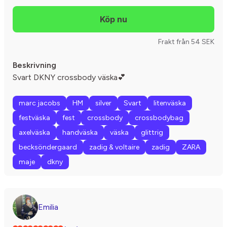
Frakt från 54 SEK
Beskrivning
Svart DKNY crossbody väska💕
marc jacobs
HM
silver
Svart
litenväska
festväska
fest
crossbody
crossbodybag
axelväska
handväska
väska
glittrig
becksöndergaard
zadig & voltaire
zadig
ZARA
maje
dkny
Emilia