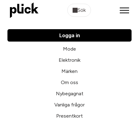
Sök
Logga in
Mode
Elektronik
Märken
Om oss
Nybegagnat
Vanliga frågor
Presentkort