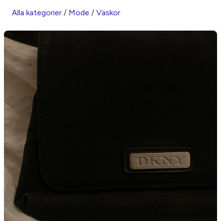
Alla kategorier
/
Mode
/
Väskor