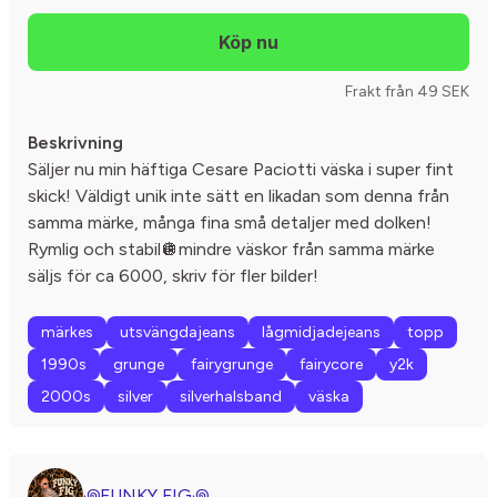
Frakt från 49 SEK
Beskrivning
Säljer nu min häftiga Cesare Paciotti väska i super fint
skick! Väldigt unik inte sätt en likadan som denna från
samma märke, många fina små detaljer med dolken!
Rymlig och stabil🪩mindre väskor från samma märke
säljs för ca 6000, skriv för fler bilder!
märkes
utsvängdajeans
lågmidjadejeans
topp
1990s
grunge
fairygrunge
fairycore
y2k
2000s
silver
silverhalsband
väska
꩜FUNKY FIG꩜