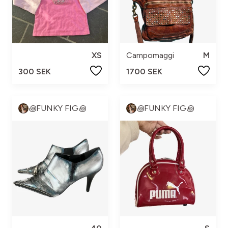
XS
Campomaggi
M
300 SEK
1700 SEK
꩜FUNKY FIG꩜
꩜FUNKY FIG꩜