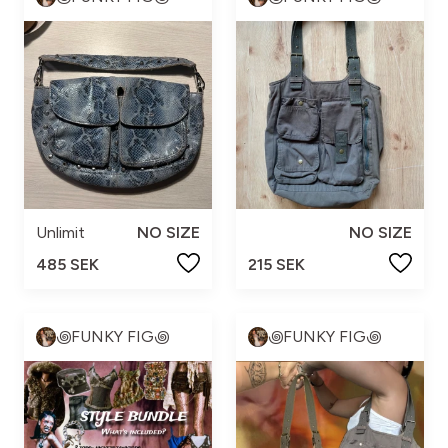
Unlimit
NO SIZE
NO SIZE
485 SEK
215 SEK
꩜FUNKY FIG꩜
꩜FUNKY FIG꩜