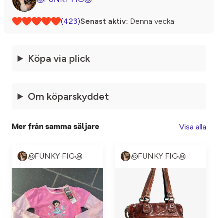
(423)
Senast aktiv:
Denna vecka
Köpa via plick
Om köparskyddet
Visa alla
Mer från samma säljare
꩜FUNKY FIG꩜
꩜FUNKY FIG꩜