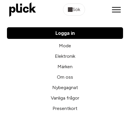
Sök
Logga in
Mode
Elektronik
Märken
Om oss
Nybegagnat
Vanliga frågor
Presentkort